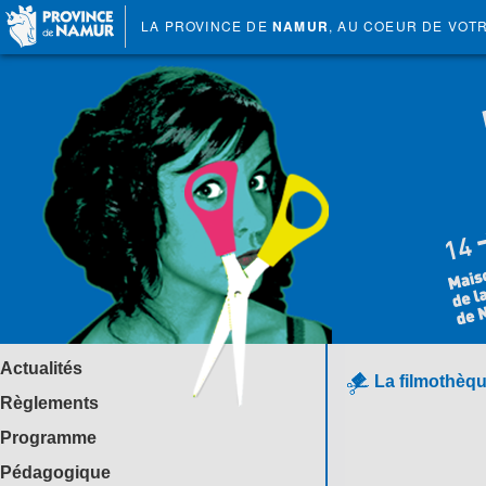
LA PROVINCE DE
NAMUR
, AU COEUR DE VOT
Actualités
La filmothèqu
Règlements
Programme
Pédagogique