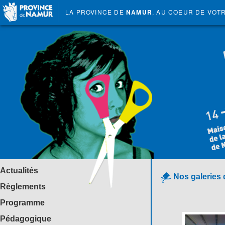
LA PROVINCE DE
NAMUR
, AU COEUR DE VOT
Actualités
Nos galeries 
Règlements
Programme
Pédagogique