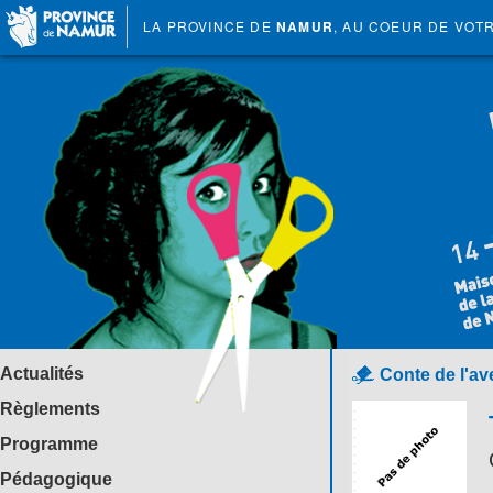
LA PROVINCE DE
NAMUR
, AU COEUR DE VOT
Actualités
Conte de l'av
Règlements
Programme
Pédagogique