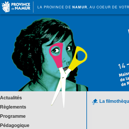
LA PROVINCE DE
NAMUR
, AU COEUR DE VOT
Actualités
La filmothèqu
Règlements
Programme
Pédagogique