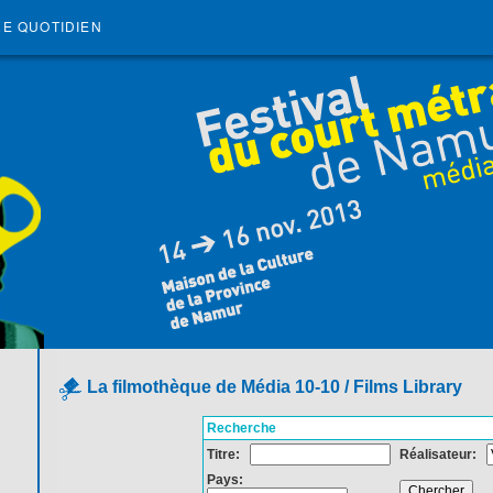
RE QUOTIDIEN
La filmothèque de Média 10-10 / Films Library
Recherche
Titre:
Réalisateur:
Pays: