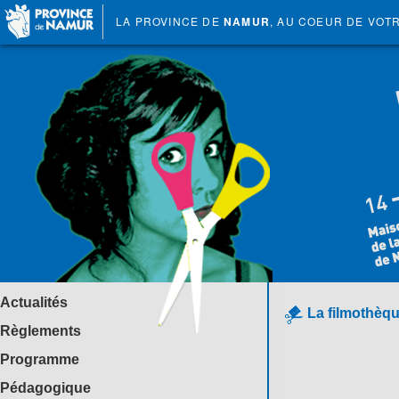
LA PROVINCE DE
NAMUR
, AU COEUR DE VOT
Actualités
La filmothèqu
Règlements
Programme
Pédagogique