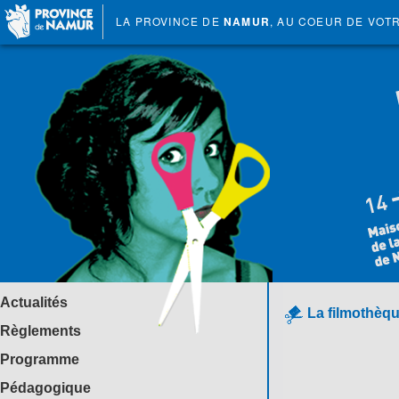
LA PROVINCE DE
NAMUR
, AU COEUR DE VOT
Actualités
La filmothèqu
Règlements
Programme
Pédagogique