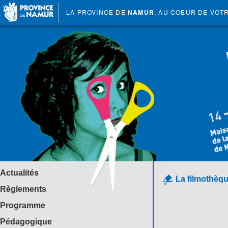
LA PROVINCE DE
NAMUR
, AU COEUR DE VOT
Actualités
La filmothèqu
Règlements
Programme
Pédagogique