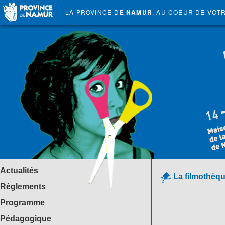
LA PROVINCE DE
NAMUR
, AU COEUR DE VOT
Actualités
La filmothèqu
Règlements
Programme
Pédagogique