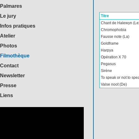
Palmares
Le jury
Titre
Chant de Halewyn (Le
Infos pratiques
Chromophobia
Atelier
Fausse note (La)
Goldframe
Photos
Harpya
Filmothèque
Opération X 70
Pegasus
Contact
Sirène
Newsletter
To speak or not to spe
Valse noot (De)
Presse
Liens