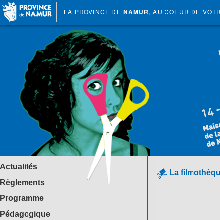
LA PROVINCE DE
NAMUR
, AU COEUR DE VOT
Actualités
La filmothèqu
Règlements
Programme
Pédagogique