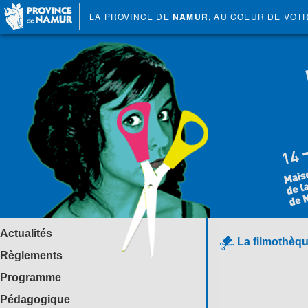
LA PROVINCE DE
NAMUR
, AU COEUR DE VOT
Actualités
La filmothèqu
Règlements
Programme
Pédagogique