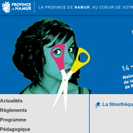
LA PROVINCE DE
NAMUR
, AU COEUR DE VOT
Actualités
La filmothèqu
Règlements
Programme
Pédagogique