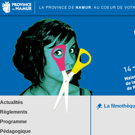
LA PROVINCE DE
NAMUR
, AU COEUR DE VOT
Actualités
La filmothèqu
Règlements
Programme
Pédagogique