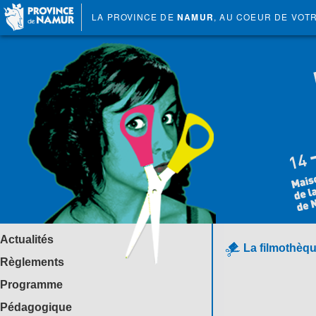
LA PROVINCE DE
NAMUR
, AU COEUR DE VOT
Actualités
La filmothèqu
Règlements
Programme
Pédagogique