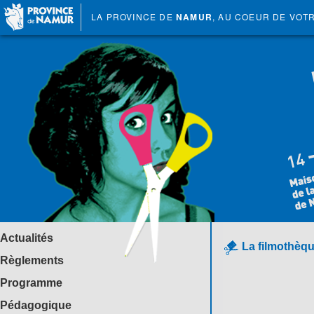
LA PROVINCE DE
NAMUR
, AU COEUR DE VOT
Actualités
La filmothèqu
Règlements
Programme
Pédagogique