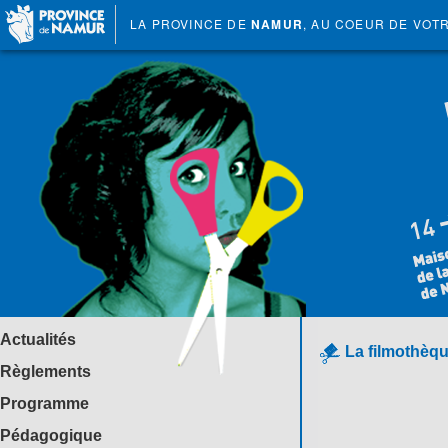
LA PROVINCE DE
NAMUR
, AU COEUR DE VOT
Actualités
La filmothèqu
Règlements
Programme
Pédagogique