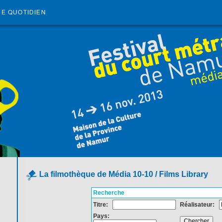
RE QUOTIDIEN
La filmothèque de Média 10-10 / Films Library
Recherche
Titre:
Réalisateur:
Pays: