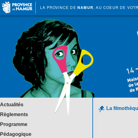
LA PROVINCE DE
NAMUR
, AU COEUR DE VOT
Actualités
La filmothèqu
Règlements
Programme
Pédagogique