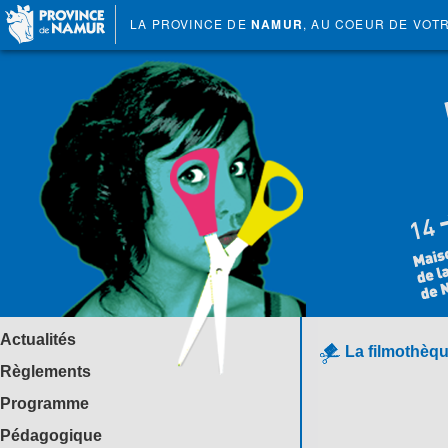
LA PROVINCE DE
NAMUR
, AU COEUR DE VOT
Actualités
La filmothèqu
Règlements
Programme
Pédagogique