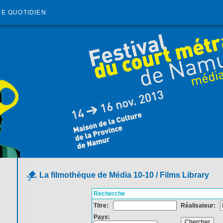
RE QUOTIDIEN
La filmothèque de Média 10-10 / Films Library
Recherche
Titre:
Réalisateur:
Pays: