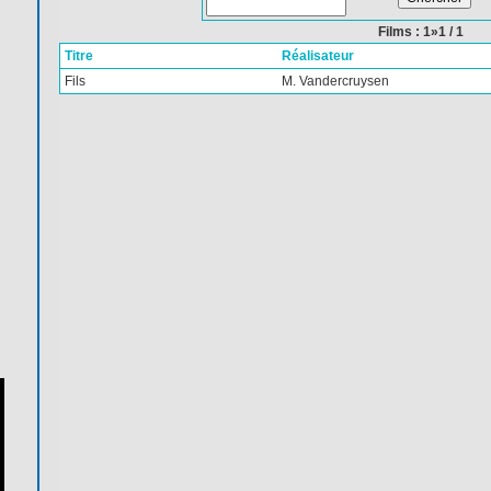
Films : 1»1 / 1
Titre
Réalisateur
Fils
M. Vandercruysen