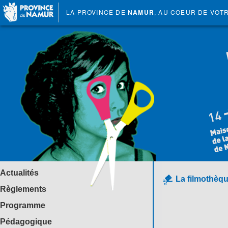
LA PROVINCE DE
NAMUR
, AU COEUR DE VOT
Actualités
La filmothèqu
Règlements
Programme
Pédagogique