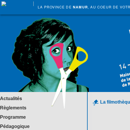
LA PROVINCE DE
NAMUR
, AU COEUR DE VOT
Actualités
La filmothèqu
Règlements
Programme
Pédagogique