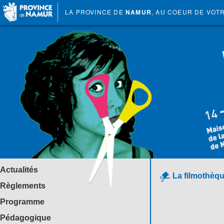
LA PROVINCE DE
NAMUR
, AU COEUR DE VOT
Actualités
La filmothèqu
Règlements
Programme
Pédagogique