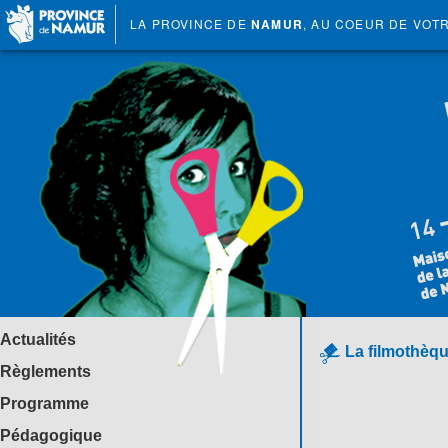
LA PROVINCE DE
NAMUR
, AU COEUR DE VOT
Actualités
La filmothèqu
Règlements
Programme
Pédagogique