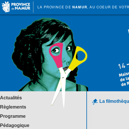
LA PROVINCE DE
NAMUR
, AU COEUR DE VOT
Actualités
La filmothèqu
Règlements
Programme
Pédagogique