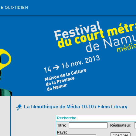
RE QUOTIDIEN
La filmothèque de Média 10-10 / Films Library
Recherche
Titre:
Réalisateur:
Pays: