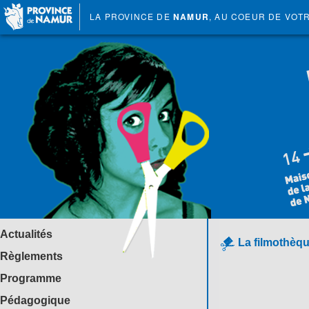
LA PROVINCE DE
NAMUR
, AU COEUR DE VOT
Actualités
La filmothèqu
Règlements
Programme
Pédagogique