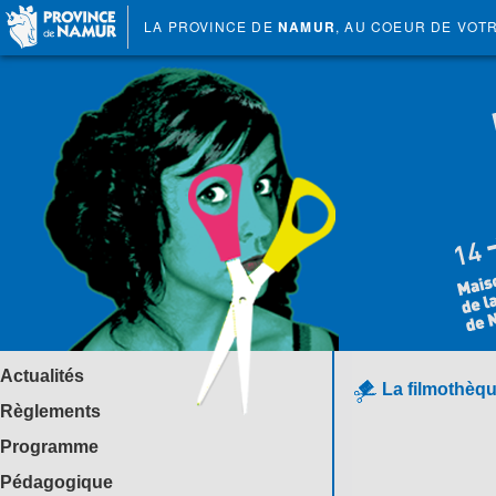
LA PROVINCE DE
NAMUR
, AU COEUR DE VOT
Actualités
La filmothèqu
Règlements
Programme
Pédagogique