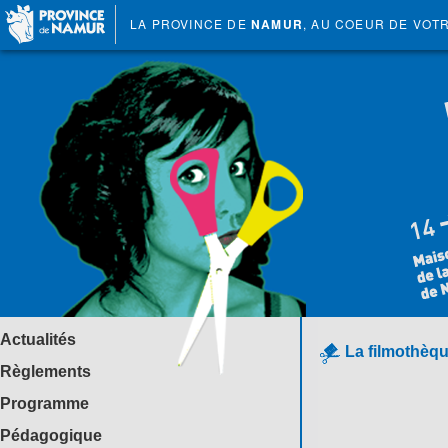
LA PROVINCE DE
NAMUR
, AU COEUR DE VOT
Actualités
La filmothèqu
Règlements
Programme
Pédagogique