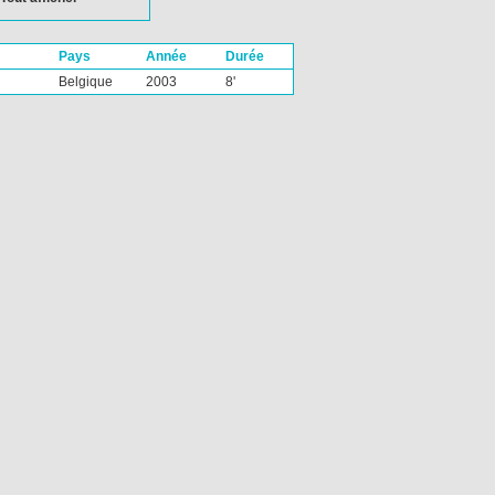
Pays
Année
Durée
Belgique
2003
8'