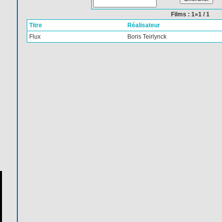
Films : 1»1 / 1
Titre
Réalisateur
Flux
Boris Teirlynck