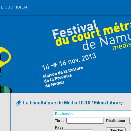
RE QUOTIDIEN
La filmothèque de Média 10-10 / Films Library
Recherche
Titre:
Réalisateur:
Pays: