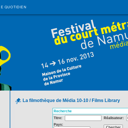
RE QUOTIDIEN
La filmothèque de Média 10-10 / Films Library
Recherche
Titre:
Réalisateur:
Pays: