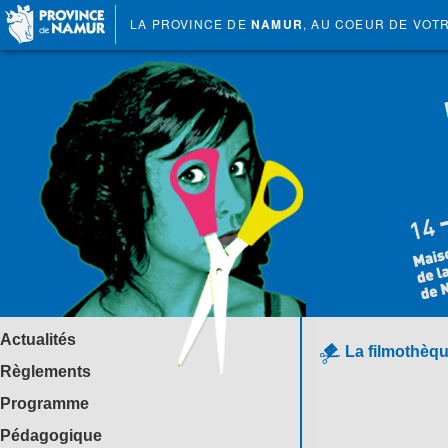
LA PROVINCE DE
NAMUR
, AU COEUR DE VOT
Actualités
La filmothèqu
Règlements
Programme
Pédagogique