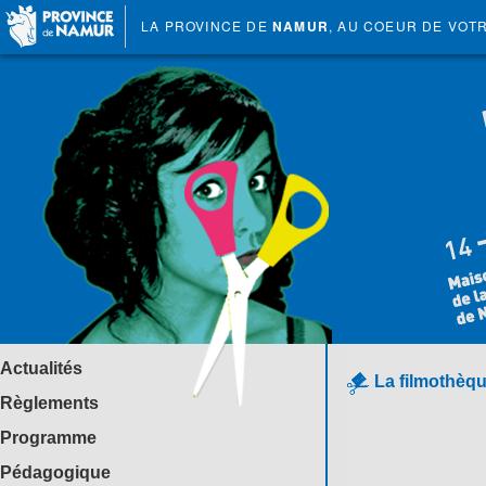
LA PROVINCE DE
NAMUR
, AU COEUR DE VOT
Actualités
La filmothèqu
Règlements
Programme
Pédagogique