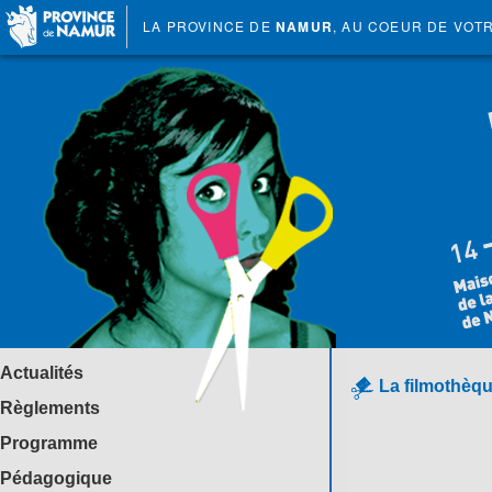
LA PROVINCE DE
NAMUR
, AU COEUR DE VOT
Actualités
La filmothèqu
Règlements
Programme
Pédagogique