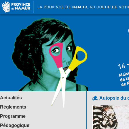
LA PROVINCE DE
NAMUR
, AU COEUR DE VOT
Actualités
Autopsie du 
Règlements
Programme
Pédagogique