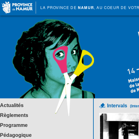
LA PROVINCE DE
NAMUR
, AU COEUR DE VOT
Actualités
Intervals
(Inte
Règlements
Programme
Pédagogique