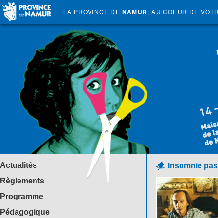
LA PROVINCE DE
NAMUR
, AU COEUR DE VOT
Actualités
Insomnie past
Règlements
Programme
Pédagogique