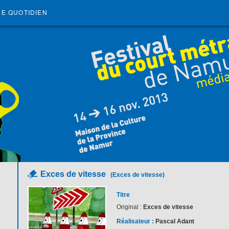
RE QUOTIDIEN
Exces de vitesse
(Exces de vitesse)
Titre
Original :
Exces de vitesse
Réalisateur :
Pascal Adant