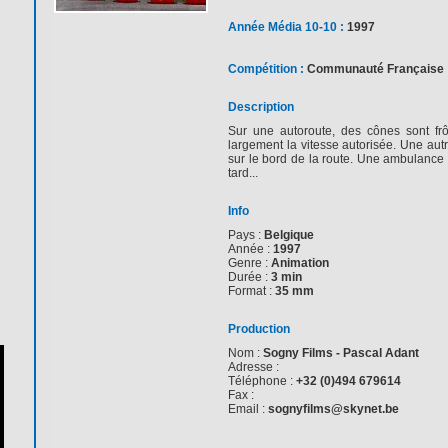
Année Média 10-10 :
1997
Compétition :
Communauté Française
Description
Sur une autoroute, des cônes sont fr
largement la vitesse autorisée. Une autr
sur le bord de la route. Une ambulance ar
tard...
Info
Pays :
Belgique
Année :
1997
Genre :
Animation
Durée :
3 min
Format :
35 mm
Production
Nom :
Sogny Films - Pascal Adant
Adresse :
Téléphone :
+32 (0)494 679614
Fax :
Email :
sognyfilms@skynet.be