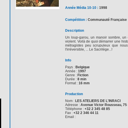
Année Média 10-10 :
1998
Compétition :
Communauté Française
Description
Un loup-garou, un manoir sombre, un dé
violent. Voilà de quoi démarrer une histo
métragistes peu scrupuleux que nous 
l'irréversible, ... Le Sacrilège...!
Info
Pays :
Belgique
Année :
1997
Genre :
Fiction
Durée :
8 min
Format :
16 mm
Production
Nom :
LES ATELIERS DE L'INRACI
Adresse :
Avenue Victor Rousseau, 75 -
Téléphone :
+32 2 345 48 85
Fax :
+32 2 346 44 11
Email :