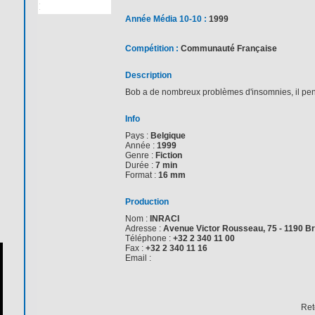
Année Média 10-10 :
1999
Compétition :
Communauté Française
Description
Bob a de nombreux problèmes d'insomnies, il pense
Info
Pays :
Belgique
Année :
1999
Genre :
Fiction
Durée :
7 min
Format :
16 mm
Production
Nom :
INRACI
Adresse :
Avenue Victor Rousseau, 75 - 1190 Br
Téléphone :
+32 2 340 11 00
Fax :
+32 2 340 11 16
Email :
Ret