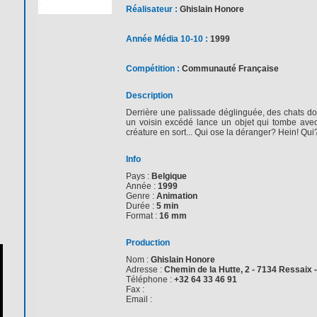
Réalisateur :
Ghislain Honore
Année Média 10-10 :
1999
Compétition :
Communauté Française
Description
Derrière une palissade déglinguée, des chats do
un voisin excédé lance un objet qui tombe avec
créature en sort... Qui ose la déranger? Hein! Qui
Info
Pays :
Belgique
Année :
1999
Genre :
Animation
Durée :
5 min
Format :
16 mm
Production
Nom :
Ghislain Honore
Adresse :
Chemin de la Hutte, 2 - 7134 Ressaix 
Téléphone :
+32 64 33 46 91
Fax :
Email :