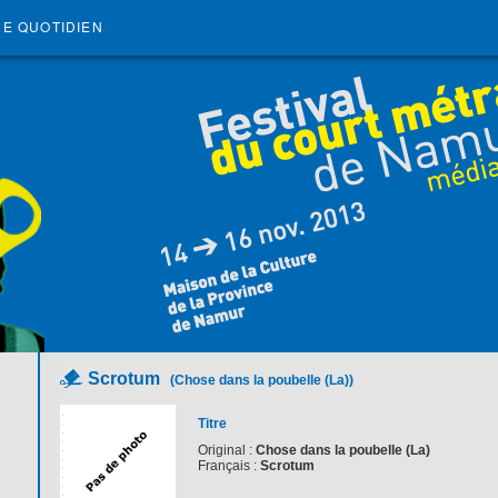
RE QUOTIDIEN
Scrotum
(Chose dans la poubelle (La))
Titre
Original :
Chose dans la poubelle (La)
Français :
Scrotum