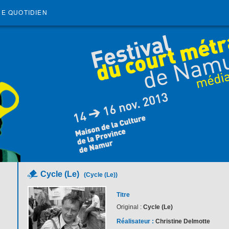
RE QUOTIDIEN
Cycle (Le)
(Cycle (Le))
Titre
Original :
Cycle (Le)
Réalisateur :
Christine Delmotte