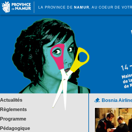
LA PROVINCE DE
NAMUR
, AU COEUR DE VOT
Actualités
Bosnia Airlin
Règlements
Programme
Pédagogique