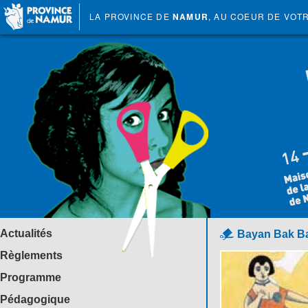
LA PROVINCE DE
NAMUR
, AU COEUR DE VOT
Actualités
Bayan Bak B
Règlements
Programme
Pédagogique