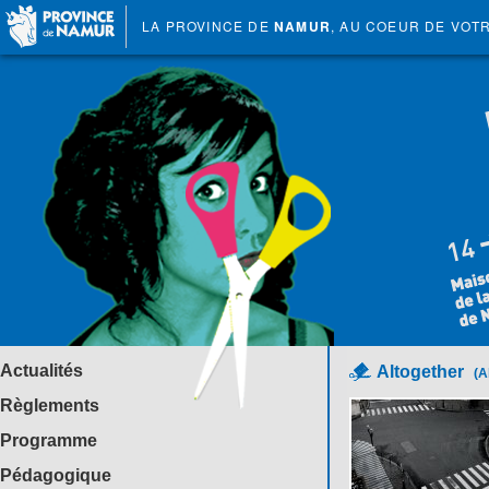
LA PROVINCE DE
NAMUR
, AU COEUR DE VOT
Actualités
Altogether
(A
Règlements
Programme
Pédagogique