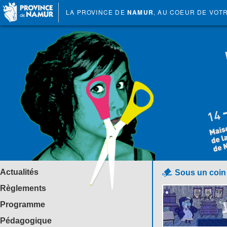
LA PROVINCE DE
NAMUR
, AU COEUR DE VOT
Actualités
Sous un coin 
Règlements
Programme
Pédagogique