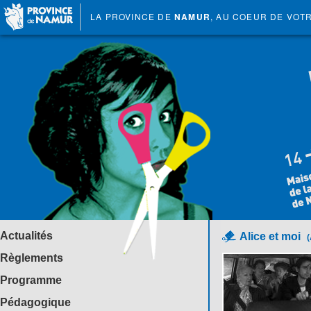
LA PROVINCE DE
NAMUR
, AU COEUR DE VOT
Actualités
Alice et moi
(
Règlements
Programme
Pédagogique