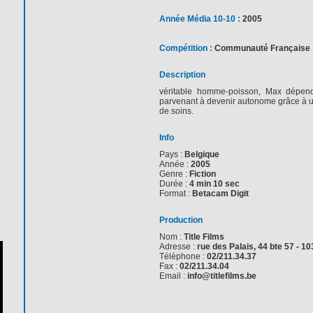
Année Média 10-10 :
2005
Compétition :
Communauté Française
Description
véritable homme-poisson, Max dépend
parvenant à devenir autonome grâce à un a
de soins.
Info
Pays :
Belgique
Année :
2005
Genre :
Fiction
Durée :
4 min 10 sec
Format :
Betacam Digit
Production
Nom :
Title Films
Adresse :
rue des Palais, 44 bte 57 - 1
Téléphone :
02/211.34.37
Fax :
02/211.34.04
Email :
info@titlefilms.be