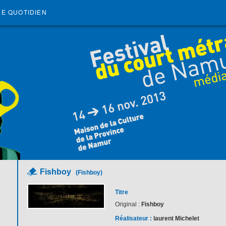
RE QUOTIDIEN
Fishboy
(Fishboy)
Titre
Original :
Fishboy
Réalisateur :
laurent Michelet