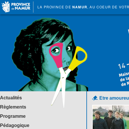
LA PROVINCE DE
NAMUR
, AU COEUR DE VOT
Actualités
Etre amoure
Règlements
Programme
Pédagogique