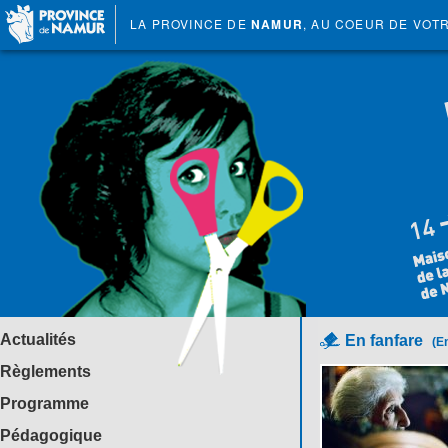
LA PROVINCE DE
NAMUR
, AU COEUR DE VOT
Actualités
En fanfare
(E
Règlements
Programme
Pédagogique